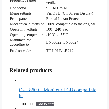
Frequency range
vertikal
Connector
SUB-D 25 M
Menu settings
Via OSD (On Screen Display)
Front panel
Frontal Lexan Protection
Mechanical dimension
100% compatible to the original
Operating voltage
100 - 240 Vac
Operating temperature
-10°C to 55°C
Manufactured
EN55022, EN55024
according to
Product code:
TOI10LB1-B212
Related products
Osai 8600 – Moniteur LCD compatible
8″
1.007,00
€
Add to cart