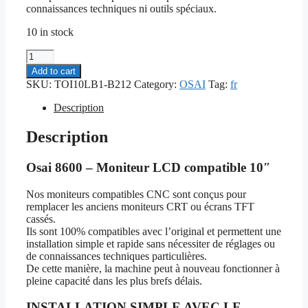
connaissances techniques ni outils spéciaux.
10 in stock
Osai
8600
Add to cart
-
SKU:
TOI10LB1-B212
Category:
OSAI
Tag:
fr
Moniteur
LCD
Description
compatible
10"
Description
quantity
Osai 8600 – Moniteur LCD compatible 10″
Nos moniteurs compatibles CNC sont conçus pour
remplacer les anciens moniteurs CRT ou écrans TFT
cassés.
Ils sont 100% compatibles avec l’original et permettent une
installation simple et rapide sans nécessiter de réglages ou
de connaissances techniques particulières.
De cette manière, la machine peut à nouveau fonctionner à
pleine capacité dans les plus brefs délais.
INSTALLATION SIMPLE AVEC LE