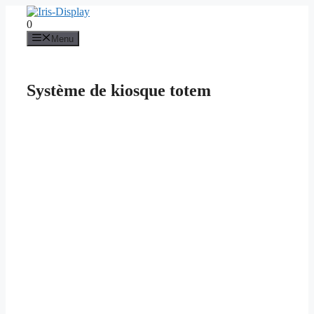
Aller
au
0
contenu
Menu
Système de kiosque totem