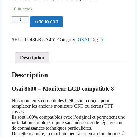
10 in stock
Osai
Add to cart
8600
-
Moniteur
SKU:
TOI8LB2-A451
Category:
OSAI
Tag:
fr
LCD
compatible
8"
quantity
Description
Description
Osai 8600 – Moniteur LCD compatible 8″
Nos moniteurs compatibles CNC sont conçus pour
remplacer les anciens moniteurs CRT ou écrans TFT
cassés.
Ils sont 100% compatibles avec l’original et permettent une
installation simple et rapide sans nécessiter de réglages ou
de connaissances techniques particulières.
De cette manière, la machine peut à nouveau fonctionner à