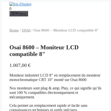
Aller
au
0
contenu
Menu
Home
/
OSAI
/ Osai 8600 – Moniteur LCD compatible 8″
Osai 8600 – Moniteur LCD
compatible 8″
1.007,00
€
Moniteur industriel LCD 8″ en remplacement du moniteur
monochromatique CRT 10″ monté sur Osai 8600
Nos moniteurs sont plug & amp; Play, ce qui signifie qu’ils
sont 100 % compatibles électroniquement et
mécaniquement.
Cela permet un remplacement rapide et facile sans
connaissances techniques ni outils spéciaux.