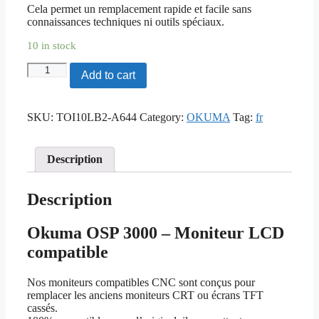
Cela permet un remplacement rapide et facile sans
connaissances techniques ni outils spéciaux.
10 in stock
Okuma
Add to cart
OSP
3000
-
SKU:
TOI10LB2-A644
Category:
OKUMA
Tag:
fr
Moniteur
LCD
compatible
quantity
Description
Description
Okuma OSP 3000 – Moniteur LCD
compatible
Nos moniteurs compatibles CNC sont conçus pour
remplacer les anciens moniteurs CRT ou écrans TFT
cassés.