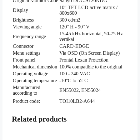
Original Monitor Code
Sanyo DDC-S120NDG
10“ TFT LCD active matrix /
Display
800x600
Brightness
300 cd/m2
Viewing angle
120° H - 90° V
15-45 kHz horizontal, 50-75 Hz
Frequency range
vertikal
Connector
CARD-EDGE
Menu settings
Via OSD (On Screen Display)
Front panel
Frontal Lexan Protection
Mechanical dimension
100% compatible to the original
Operating voltage
100 - 240 VAC
Operating temperature
-10°C to 55°C
Manufactured
EN55022, EN55024
according to
Product code:
TOI10LB2-A644
Related products