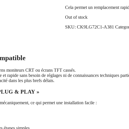
Cela permet un remplacement rapide 
Out of stock
SKU:
CK9LG72C1-A381
Catego
mpatible
ens moniteurs CRT ou écrans TFT cassés.
e et rapide sans besoin de réglages ni de connaissances techniques parti
ité dans les plus brefs délais.
PLUG & PLAY »
 mécaniquement, ce qui permet une installation facile :
ues étapes simples