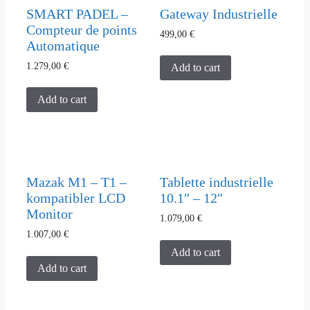
SMART PADEL –
Gateway Industrielle
Compteur de points
499,00
€
Automatique
1.279,00
€
Add to cart
Add to cart
Mazak M1 – T1 –
Tablette industrielle
kompatibler LCD
10.1″ – 12″
Monitor
1.079,00
€
1.007,00
€
Add to cart
Add to cart