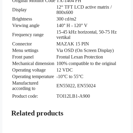
Original Monitor Code
TX-1404 FH
12“ TFT LCD active matrix /
Display
800x600
Brightness
300 cd/m2
Viewing angle
140° H - 120° V
15-45 kHz horizontal, 50-75 Hz
Frequency range
vertikal
Connector
MAZAK 15 PIN
Menu settings
Via OSD (On Screen Display)
Front panel
Frontal Lexan Protection
Mechanical dimension
100% compatible to the original
Operating voltage
12 VDC
Operating temperature
-10°C to 55°C
Manufactured
EN55022, EN55024
according to
Product code:
TOI12LB1-A900
Related products