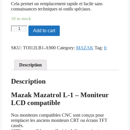
Cela permet un remplacement rapide et facile sans
connaissances techniques ni outils spéciaux.
10 in stock
Mazak
Add to cart
Mazatrol
L-
1
SKU:
TOI12LB1-A900
Category:
MAZAK
Tag:
fr
-
Moniteur
LCD
compatible
Description
quantity
Description
Mazak Mazatrol L-1 – Moniteur
LCD compatible
Nos moniteurs compatibles CNC sont conçus pour
remplacer les anciens moniteurs CRT ou écrans TFT
cassés.