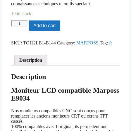
connaissances techniques ni outils spéciaux.
10 in stock
Marposs
Add to cart
E9034
-
Moniteur
SKU:
TOI12LB1-B144
Category:
MARPOSS
Tag:
fr
LCD
compatible
quantity
Description
Description
Moniteur LCD compatible Marposs
E9034
Nos moniteurs compatibles CNC sont conçus pour
remplacer les anciens moniteurs CRT ou écrans TFT
cassés.
100% compatibles avec l’original, ils permettent une