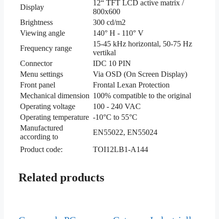
12“ TFT LCD active matrix /
Display
800x600
Brightness
300 cd/m2
Viewing angle
140° H - 110° V
15-45 kHz horizontal, 50-75 Hz
Frequency range
vertikal
Connector
IDC 10 PIN
Menu settings
Via OSD (On Screen Display)
Front panel
Frontal Lexan Protection
Mechanical dimension
100% compatible to the original
Operating voltage
100 - 240 VAC
Operating temperature
-10°C to 55°C
Manufactured
EN55022, EN55024
according to
Product code:
TOI12LB1-A144
Related products