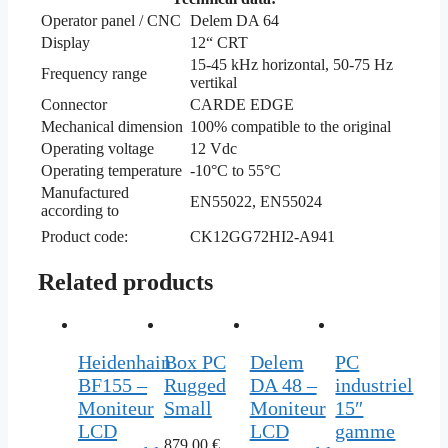
Operator panel / CNC
Delem DA 64
Display
12“ CRT
15-45 kHz horizontal, 50-75 Hz
Frequency range
vertikal
Connector
CARDE EDGE
Mechanical dimension
100% compatible to the original
Operating voltage
12 Vdc
Operating temperature
-10°C to 55°C
Manufactured
EN55022, EN55024
according to
Product code:
CK12GG72HI2-A941
Related products
Heidenhain
Box PC
Delem
PC
BF155 –
Rugged
DA 48 –
industriel
Moniteur
Small
Moniteur
15″
LCD
LCD
gamme
879,00
€