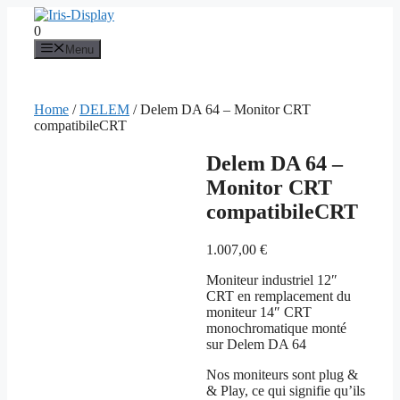
Aller
au
0
contenu
Menu
Home
/
DELEM
/ Delem DA 64 – Monitor CRT
compatibileCRT
Delem DA 64 –
Monitor CRT
compatibileCRT
1.007,00
€
Moniteur industriel 12″
CRT en remplacement du
moniteur 14″ CRT
monochromatique monté
sur Delem DA 64
Nos moniteurs sont plug &
& Play, ce qui signifie qu’ils