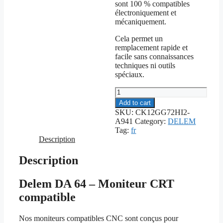
sont 100 % compatibles
électroniquement et
mécaniquement.
Cela permet un
remplacement rapide et
facile sans connaissances
techniques ni outils
spéciaux.
Delem
DA
Add to cart
64
SKU:
CK12GG72HI2-
-
A941
Category:
DELEM
Monitor
Tag:
fr
CRT
Description
compatibileCRT
quantity
Description
Delem DA 64 – Moniteur CRT
compatible
Nos moniteurs compatibles CNC sont conçus pour