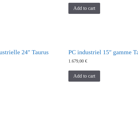
Add to cart
strielle 24″ Taurus
PC industriel 15″ gamme T
1.679,00
€
Add to cart