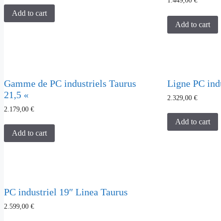
1.449,00
€
Add to cart
Add to cart
Gamme de PC industriels Taurus
Ligne PC indu
21,5 «
2.329,00
€
2.179,00
€
Add to cart
Add to cart
PC industriel 19″ Linea Taurus
2.599,00
€