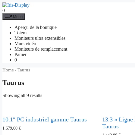
Aller
au
0
contenu
Menu
Aperçu de la boutique
Totem
Moniteurs ultra extensibles
Murs vidéo
Moniteurs de remplacement
Panier
0
Home
/ Taurus
Taurus
Showing all 9 results
10.1″ PC industriel gamme Taurus
13.3 « Ligne 
Taurus
1.679,00
€