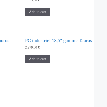
1.579,00
€
Add to cart
aurus
PC industriel 18,5″ gamme Taurus
2.279,00
€
Add to cart